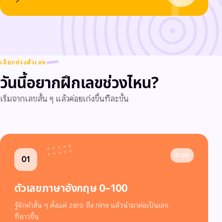
เลือกช่วงตัวเลข
วันนี้อยากฝึกเลขช่วงไหน?
เริ่มจากเลขสั้น ๆ แล้วค่อยเก่งขึ้นทีละขั้น
0-20
01
ตัวเลขภาษาอังกฤษ 0–100
รู้จักคำสั้น ๆ ตั้งแต่ zero ถึง nine แล้วนำมาต่อเป็นเลข
ที่ยาวขึ้น