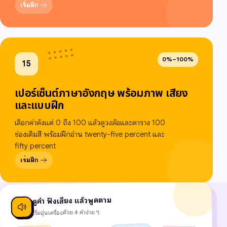
เริ่มฝึก
0%–100%
15
เปอร์เซ็นต์ภาษาอังกฤษ พร้อมภาพ เสียง
และแบบฝึก
เลือกค่าตั้งแต่ 0 ถึง 100 แล้วดูวงล้อและตาราง 100
ช่องเติมสี พร้อมฝึกอ่าน twenty-five percent และ
fifty percent
เริ่มฝึก
ดูคำ ฟังเสียง แล้วพูดตาม
เริ่มอุ่นเครื่องด้วย 4 คำง่าย ๆ