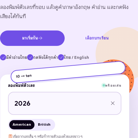
ลองพิมพ์ตัวเลขที่ชอบ แล้วดูคำภาษาอังกฤษ คำอ่าน และกดฟัง
เสียงได้ทันที
มาเริ่มกัน
เลือกบทเรียน
มีคำอ่านไทย
กดฟังได้ทุกคำ
ไทย / English
10 → ten
ลองพิมพ์ตัวเลข
พร้อมเล่น
American
British
เริ่มจากเลขสั้น ๆ หรือท้าทายตัวเองด้วยเลขยาว ๆ