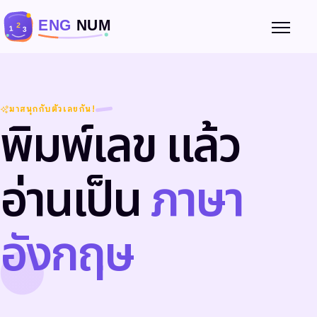
เปิดหรือ
มาสนุกกับตัวเลขกัน!
พิมพ์เลข แล้ว
อ่านเป็น
ภาษา
อังกฤษ