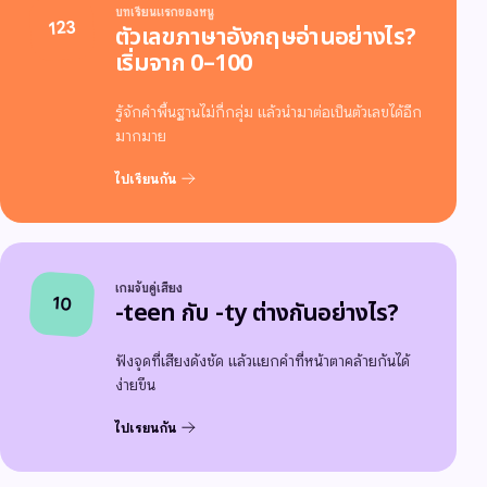
บทเรียนแรกของหนู
123
ตัวเลขภาษาอังกฤษอ่านอย่างไร?
เริ่มจาก 0–100
รู้จักคำพื้นฐานไม่กี่กลุ่ม แล้วนำมาต่อเป็นตัวเลขได้อีก
มากมาย
ไปเรียนกัน
เกมจับคู่เสียง
10
-teen กับ -ty ต่างกันอย่างไร?
ฟังจุดที่เสียงดังชัด แล้วแยกคำที่หน้าตาคล้ายกันได้
ง่ายขึ้น
ไปเรียนกัน