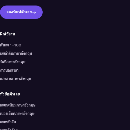
ลองพิมพ์ตัวเลข
ฝึกใช้งาน
ตัวเลข 1–100
เลขลำดับภาษาอังกฤษ
วันที่ภาษาอังกฤษ
การบอกเวลา
เศษส่วนภาษาอังกฤษ
หัวข้อตัวเลข
เลขทศนิยมภาษาอังกฤษ
เปอร์เซ็นต์ภาษาอังกฤษ
เลขหลักสิบ