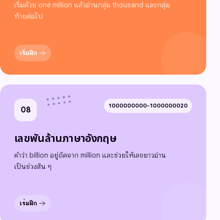
เริ่มด้วย one million แล้วอ่านกลุ่ม thousand และกลุ่ม
ท้ายต่อไป
เริ่มฝึก
1000000000-1000000020
08
เลขพันล้านภาษาอังกฤษ
คำว่า billion อยู่ถัดจาก million และช่วยให้เลขยาวอ่าน
เป็นช่วงสั้น ๆ
เริ่มฝึก