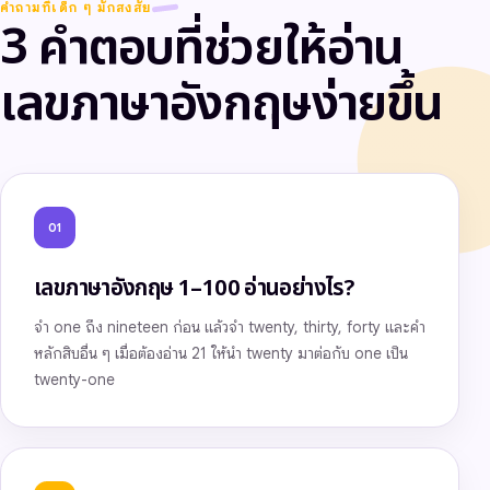
คำถามที่เด็ก ๆ มักสงสัย
3 คำตอบที่ช่วยให้อ่าน
เลขภาษาอังกฤษง่ายขึ้น
01
เลขภาษาอังกฤษ 1–100 อ่านอย่างไร?
จำ one ถึง nineteen ก่อน แล้วจำ twenty, thirty, forty และคำ
หลักสิบอื่น ๆ เมื่อต้องอ่าน 21 ให้นำ twenty มาต่อกับ one เป็น
twenty-one