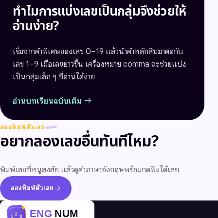
ทำไมการแบ่งเลขเป็นกลุ่มจึงช่วยให้
อ่านง่าย?
เริ่มจากคำพิเศษของเลข 0–19 แล้วนำคำหลักสิบมาต่อกับ
เลข 1–9 เมื่อเลขยาวขึ้น เครื่องหมาย comma จะช่วยแบ่ง
เป็นกลุ่มเล็ก ๆ ที่อ่านได้ง่าย
อ่านบทเรียนฉบับเต็ม
ลองพิมพ์ตัวเลข
อยากลองเลขอื่นทันทีไหม?
พิมพ์เลขที่หนูสงสัย แล้วดูคำภาษาอังกฤษพร้อมกดฟังได้เลย
ลองพิมพ์ตัวเลข