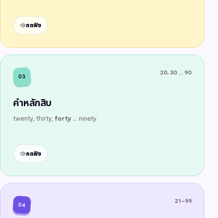
กดฟัง
20, 30 … 90
03
คำหลักสิบ
twenty, thirty,
forty
… ninety
กดฟัง
21–99
04