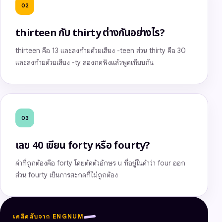
02
thirteen กับ thirty ต่างกันอย่างไร?
thirteen คือ 13 และลงท้ายด้วยเสียง -teen ส่วน thirty คือ 30
และลงท้ายด้วยเสียง -ty ลองกดฟังแล้วพูดเทียบกัน
03
เลข 40 เขียน forty หรือ fourty?
คำที่ถูกต้องคือ forty โดยตัดตัวอักษร u ที่อยู่ในคำว่า four ออก
ส่วน fourty เป็นการสะกดที่ไม่ถูกต้อง
เคล็ดลับจาก ENGNUM