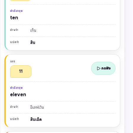
คำอังกฤษ
ten
อ่านว่า
เท็น
แปลว่า
สิบ
เลข
กดฟัง
11
คำอังกฤษ
eleven
อ่านว่า
อิเลฟเวิน
แปลว่า
สิบเอ็ด