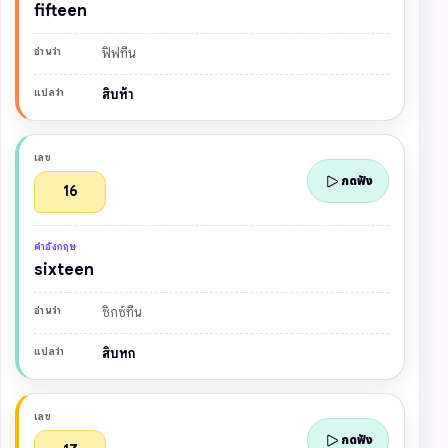
fifteen
อ่านว่า
ฟิฟทีน
แปลว่า
สิบห้า
เลข
กดฟัง
16
คำอังกฤษ
sixteen
อ่านว่า
ซิกซ์ทีน
แปลว่า
สิบหก
เลข
กดฟัง