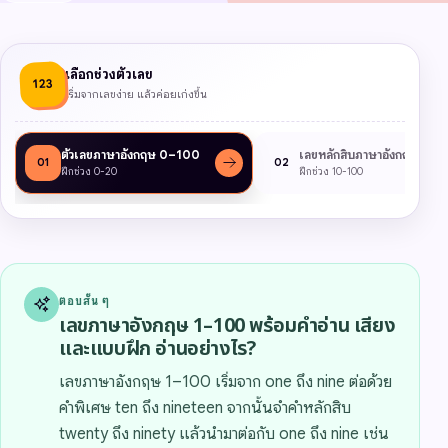
เลือกช่วงตัวเลข
123
เริ่มจากเลขง่าย แล้วค่อยเก่งขึ้น
ตัวเลขภาษาอังกฤษ 0–100
เลขหลักสิบภาษาอังกฤษ
01
02
ฝึกช่วง 0-20
ฝึกช่วง 10-100
ตอบสั้น ๆ
เลขภาษาอังกฤษ 1–100 พร้อมคำอ่าน เสียง
และแบบฝึก อ่านอย่างไร?
เลขภาษาอังกฤษ 1–100 เริ่มจาก one ถึง nine ต่อด้วย
คำพิเศษ ten ถึง nineteen จากนั้นจำคำหลักสิบ
twenty ถึง ninety แล้วนำมาต่อกับ one ถึง nine เช่น