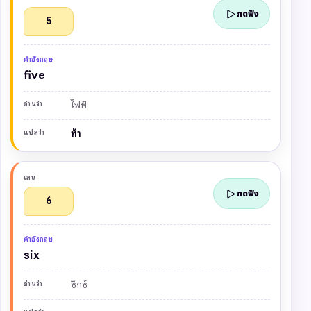
กดฟัง
5
คำอังกฤษ
five
อ่านว่า
ไฟฟ์
แปลว่า
ห้า
เลข
กดฟัง
6
คำอังกฤษ
six
อ่านว่า
ซิกซ์