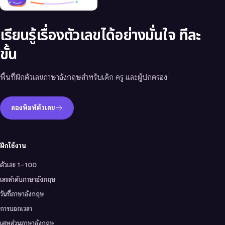
เรียนรู้เรื่องตัวเลขได้อย่างมั่นใจ ทีละ
ขั้น
พื้นที่ฝึกตัวเลขภาษาอังกฤษสำหรับเด็ก ครู และผู้ปกครอง
ลองพิมพ์ตัวเลข
ฝึกใช้งาน
ตัวเลข 1–100
เลขลำดับภาษาอังกฤษ
วันที่ภาษาอังกฤษ
การบอกเวลา
เศษส่วนภาษาอังกฤษ