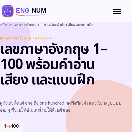
เปิดหรือ
หน้าแรก
/
เลขภาษาอังกฤษ 1–100 พร้อมคำอ่าน เสียง และแบบฝึก
ตัวเลขภาษาอังกฤษ 1–100
เลขภาษาอังกฤษ 1–
100 พร้อมคำอ่าน
เสียง และแบบฝึก
ดูตัวเลขตั้งแต่ one ถึง one hundred กดฟังทีละคำ และสังเกตรูปแบบ
ง่าย ๆ ที่ช่วยให้อ่านเลขใหม่ได้ด้วยตัวเอง
1
100