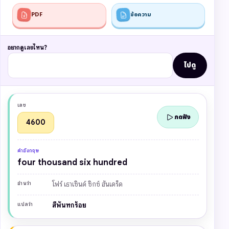
PDF
ข้อความ
อยากดูเลขไหน?
ไปดู
ตารางตัวเลขภาษาอังกฤษ พร้อมคำอ่าน ความหมาย และปุ่มฟังเสียง
เลข
คำอังกฤษ
อ่านว่า
แปลว่า
ฟัง
เลข
กดฟัง
4600
คำอังกฤษ
four thousand six hundred
อ่านว่า
โฟร์ เธาเซินด์ ซิกซ์ ฮันเดร็ด
แปลว่า
สี่พันหกร้อย