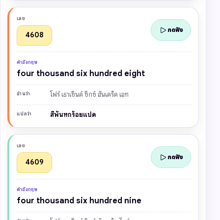
เลข
กดฟัง
4608
คำอังกฤษ
four thousand six hundred eight
อ่านว่า
โฟร์ เธาเซินด์ ซิกซ์ ฮันเดร็ด เอท
แปลว่า
สี่พันหกร้อยแปด
เลข
กดฟัง
4609
คำอังกฤษ
four thousand six hundred nine