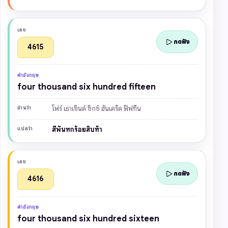
เลข
กดฟัง
4615
คำอังกฤษ
four thousand six hundred fifteen
อ่านว่า
โฟร์ เธาเซินด์ ซิกซ์ ฮันเดร็ด ฟิฟทีน
แปลว่า
สี่พันหกร้อยสิบห้า
เลข
กดฟัง
4616
คำอังกฤษ
four thousand six hundred sixteen