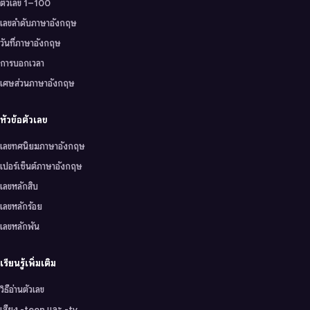
ตัวเลข 1–100
เลขลำดับภาษาอังกฤษ
วันที่ภาษาอังกฤษ
การบอกเวลา
เศษส่วนภาษาอังกฤษ
หัวข้อตัวเลข
เลขทศนิยมภาษาอังกฤษ
เปอร์เซ็นต์ภาษาอังกฤษ
เลขหลักสิบ
เลขหลักร้อย
เลขหลักพัน
เรียนรู้เพิ่มเติม
วิธีอ่านตัวเลข
เสียง -teen และ -ty