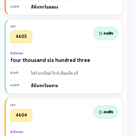
แปลว่า
สี่พันหกร้อยสอง
เลข
กดฟัง
4603
คำอังกฤษ
four thousand six hundred three
อ่านว่า
โฟร์ เธาเซินด์ ซิกซ์ ฮันเดร็ด ธรี
แปลว่า
สี่พันหกร้อยสาม
เลข
กดฟัง
4604
คำอังกฤษ