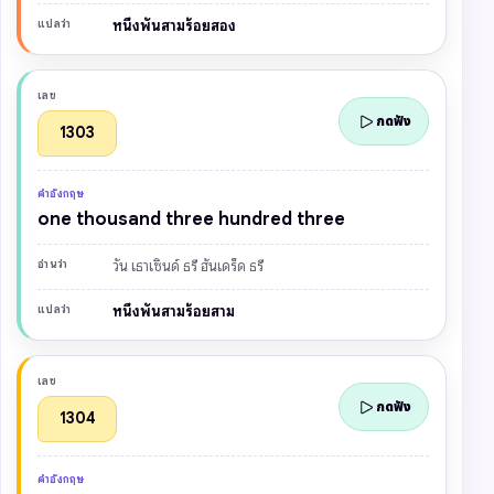
แปลว่า
หนึ่งพันสามร้อยสอง
เลข
กดฟัง
1303
คำอังกฤษ
one thousand three hundred three
อ่านว่า
วัน เธาเซินด์ ธรี ฮันเดร็ด ธรี
แปลว่า
หนึ่งพันสามร้อยสาม
เลข
กดฟัง
1304
คำอังกฤษ