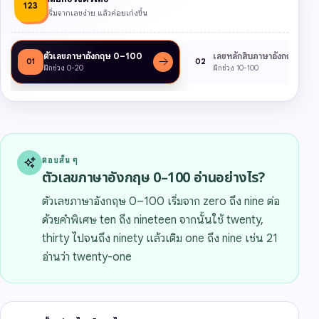
123
เริ่มจากเลขง่าย แล้วค่อยเก่งขึ้น
ตัวเลขภาษาอังกฤษ 0–100
เลขหลักสิบภาษาอังกฤษ
01
02
ฝึกช่วง 0-20
ฝึกช่วง 10-100
ตอบสั้น ๆ
ตัวเลขภาษาอังกฤษ 0–100 อ่านอย่างไร?
ตัวเลขภาษาอังกฤษ 0–100 เริ่มจาก zero ถึง nine ต่อ
ด้วยคำพิเศษ ten ถึง nineteen จากนั้นใช้ twenty,
thirty ไปจนถึง ninety แล้วเติม one ถึง nine เช่น 21
อ่านว่า twenty-one