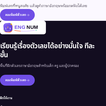
พิมพ์เลขที่หนูสงสัย แล้วดูคำภาษาอังกฤษพร้อมกดฟังได้เลย
ลองพิมพ์ตัวเลข
เรียนรู้เรื่องตัวเลขได้อย่างมั่นใจ ทีละ
ขั้น
พื้นที่ฝึกตัวเลขภาษาอังกฤษสำหรับเด็ก ครู และผู้ปกครอง
ลองพิมพ์ตัวเลข
ฝึกใช้งาน