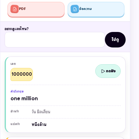
PDF
ข้อความ
อยากดูเลขไหน?
ไปดู
ตารางตัวเลขภาษาอังกฤษ พร้อมคำอ่าน ความหมาย และปุ่มฟังเสียง
เลข
คำอังกฤษ
อ่านว่า
แปลว่า
ฟัง
เลข
กดฟัง
1000000
คำอังกฤษ
one million
อ่านว่า
วัน มิลเลียน
แปลว่า
หนึ่งล้าน