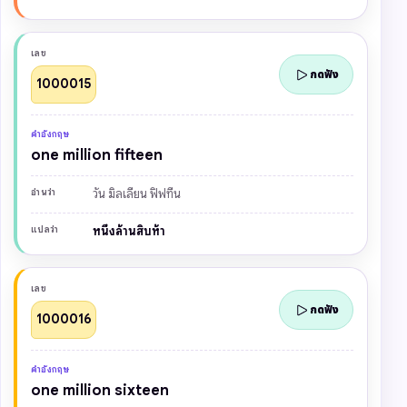
เลข
กดฟัง
1000015
คำอังกฤษ
one million fifteen
อ่านว่า
วัน มิลเลียน ฟิฟทีน
แปลว่า
หนึ่งล้านสิบห้า
เลข
กดฟัง
1000016
คำอังกฤษ
one million sixteen