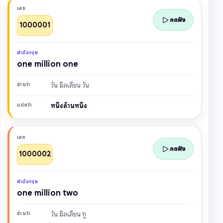
เลข
กดฟัง
1000001
คำอังกฤษ
one million one
อ่านว่า
วัน มิลเลียน วัน
แปลว่า
หนึ่งล้านหนึ่ง
เลข
กดฟัง
1000002
คำอังกฤษ
one million two
อ่านว่า
วัน มิลเลียน ทู