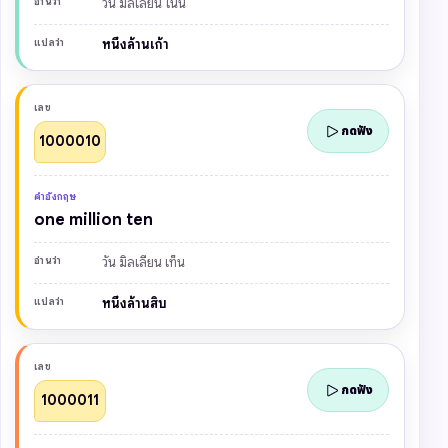
อ่านว่า
วัน มิลเลียน ไนน์
แปลว่า
หนึ่งล้านเก้า
เลข
กดฟัง
1000010
คำอังกฤษ
one million ten
อ่านว่า
วัน มิลเลียน เท็น
แปลว่า
หนึ่งล้านสิบ
เลข
กดฟัง
1000011