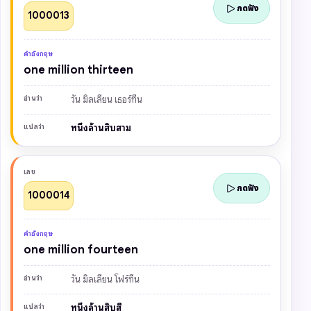
กดฟัง
1000013
คำอังกฤษ
one million thirteen
อ่านว่า
วัน มิลเลียน เธอร์ทีน
แปลว่า
หนึ่งล้านสิบสาม
เลข
กดฟัง
1000014
คำอังกฤษ
one million fourteen
อ่านว่า
วัน มิลเลียน โฟร์ทีน
แปลว่า
หนึ่งล้านสิบสี่